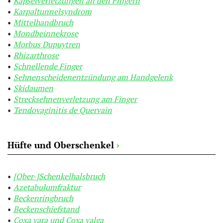
Kapselverletzungen an den Fingern
Karpaltunnelsyndrom
Mittelhandbruch
Mondbeinnekrose
Morbus Dupuytren
Rhizarthrose
Schnellende Finger
Sehnenscheidenentzündung am Handgelenk
Skidaumen
Strecksehnenverletzung am Finger
Tendovaginitis de Quervain
Hüfte und Oberschenkel
›
[Ober-]Schenkelhalsbruch
Azetabulumfraktur
Beckenringbruch
Beckenschiefstand
Coxa vara und Coxa valga