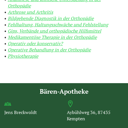
Orthopädie
Arthrose und Arthritis
Bildgebende Diagnostik in der Orthopädie
Fehlhaltung, Haltungsschwäche und Fehlstellung
Gips, Verbände und orthopädische Hilfsmittel
Medikamentöse Therapie in der Orthopädie
Operativ oder konservativ?
Operative Behandlung in der Orthopädie
Physiotherapie
Bären-Apotheke
Jens Breckwoldt
Aybühlweg 36, 87435
Kempten