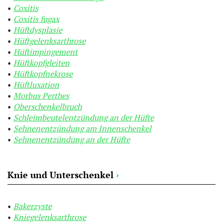
Coxitis
Coxitis fugax
Hüftdysplasie
Hüftgelenksarthrose
Hüftimpingement
Hüftkopfgleiten
Hüftkopfnekrose
Hüftluxation
Morbus Perthes
Oberschenkelbruch
Schleimbeutelentzündung an der Hüfte
Sehnenentzündung am Innenschenkel
Sehnenentzündung an der Hüfte
Knie und Unterschenkel
›
Bakerzyste
Kniegelenksarthrose