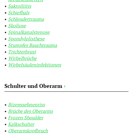
Sakroiliitis
Schiefhals
Schleudertrauma
Skoliose
Spinalkanalstenose
Spondylolisthese
Stumpfes Bauchtrauma
Trichterbrust
Wirbelbrüche
Wirbelsäuleninfektionen
Schulter und Oberarm
›
Bizepssehnenriss
Brüche des Oberarms
Frozen Shoulder
Kalkschulter
Oberarmkopfbruch