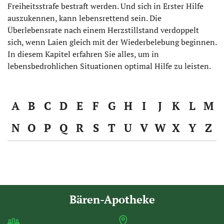
Freiheitsstrafe bestraft werden. Und sich in Erster Hilfe
auszukennen, kann lebensrettend sein. Die
Überlebensrate nach einem Herzstillstand verdoppelt
sich, wenn Laien gleich mit der Wiederbelebung beginnen.
In diesem Kapitel erfahren Sie alles, um in
lebensbedrohlichen Situationen optimal Hilfe zu leisten.
A
B
C
D
E
F
G
H
I
J
K
L
M
N
O
P
Q
R
S
T
U
V
W
X
Y
Z
Bären-Apotheke