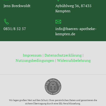
Jens Breckwoldt
Aybühlweg 36, 87435
Kempten
0831/8 52 57
info@baeren-apotheke-
kempten.de
Impressum
|
Datenschutzerklärung
|
Nutzungsbedingungen
|
Widerrufsbelehrung
Wir legen großen Wert auf den Schutz Ihrer persönlichen Daten und garantieren die
sichere Übertragung durch eine SSL-Verschlüsselung.