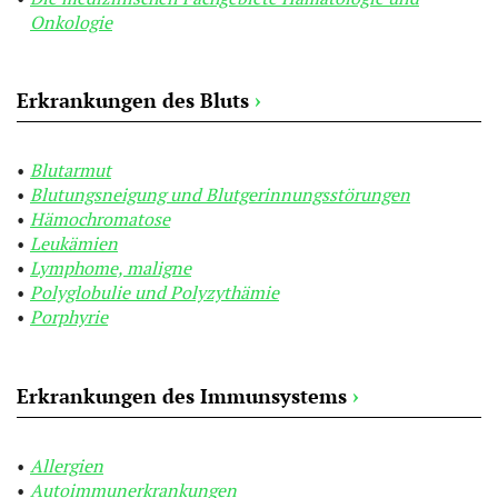
Onkologie
Erkrankungen des Bluts
›
Blutarmut
Blutungsneigung und Blutgerinnungsstörungen
Hämochromatose
Leukämien
Lymphome, maligne
Polyglobulie und Polyzythämie
Porphyrie
Erkrankungen des Immunsystems
›
Allergien
Autoimmunerkrankungen