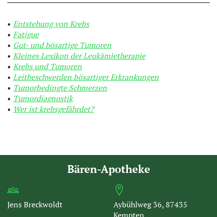
Entstehung von Krebs
Fatigue
Gut- und bösartige Tumoren
Kleines Lexikon der Leukämietherapie
Krebs und Tumoren
Leitbeschwerden bösartiger Erkrankungen
Tumorbedingte Schmerzen
Tumordiagnostik
Wer ist krebsgefährdet?
Bären-Apotheke
Jens Breckwoldt
Aybühlweg 36, 87435
Kempten